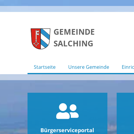
Skip
to
GEMEINDE
content
SALCHING
Startseite
Unsere Gemeinde
Einri
Bürgerserviceportal