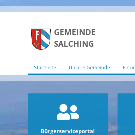
Skip
to
GEMEINDE
content
SALCHING
Startseite
Unsere Gemeinde
Einri
Bürgerserviceportal