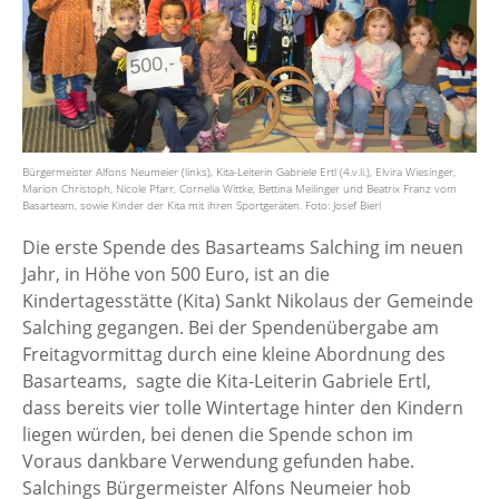
Bürgermeister Alfons Neumeier (links), Kita-Leiterin Gabriele Ertl (4.v.li.), Elvira Wiesinger,
Marion Christoph, Nicole Pfarr, Cornelia Wittke, Bettina Meilinger und Beatrix Franz vom
Basarteam, sowie Kinder der Kita mit ihren Sportgeräten. Foto: Josef Bierl
Die erste Spende des Basarteams Salching im neuen
Jahr, in Höhe von 500 Euro, ist an die
Kindertagesstätte (Kita) Sankt Nikolaus der Gemeinde
Salching gegangen. Bei der Spendenübergabe am
Freitagvormittag durch eine kleine Abordnung des
Basarteams, sagte die Kita-Leiterin Gabriele Ertl,
dass bereits vier tolle Wintertage hinter den Kindern
liegen würden, bei denen die Spende schon im
Voraus dankbare Verwendung gefunden habe.
Salchings Bürgermeister Alfons Neumeier hob