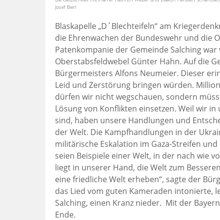
Josef Bierl
Blaskapelle „D´Blechteifeln“ am Kriegerden
die Ehrenwachen der Bundeswehr und die Or
Patenkompanie der Gemeinde Salching war
Oberstabsfeldwebel Günter Hahn. Auf die Ge
Bürgermeisters Alfons Neumeier. Dieser erin
Leid und Zerstörung bringen würden. Millio
dürfen wir nicht wegschauen, sondern müsse
Lösung von Konflikten einsetzen. Weil wir in
sind, haben unsere Handlungen und Entsche
der Welt. Die Kampfhandlungen in der Ukraine
militärische Eskalation im Gaza-Streifen und
seien Beispiele einer Welt, in der nach wie 
liegt in unserer Hand, die Welt zum Besser
eine friedliche Welt erheben“, sagte der Bü
das Lied vom guten Kameraden intonierte, 
Salching, einen Kranz nieder. Mit der Baye
Ende.