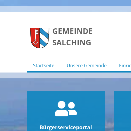
Skip
to
GEMEINDE
content
SALCHING
Startseite
Unsere Gemeinde
Einri
Bürgerserviceportal