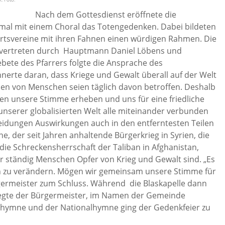
Nach dem Gottesdienst eröffnete die
kmal mit einem Choral das Totengedenken. Dabei bildeten
tsvereine mit ihren Fahnen einen würdigen Rahmen. Die
 vertreten durch Hauptmann Daniel Löbens und
bete des Pfarrers folgte die Ansprache des
nerte daran, dass Kriege und Gewalt überall auf der Welt
nen von Menschen seien täglich davon betroffen. Deshalb
n unsere Stimme erheben und uns für eine friedliche
 unserer globalisierten Welt alle miteinander verbunden
idungen Auswirkungen auch in den entferntesten Teilen
, der seit Jahren anhaltende Bürgerkrieg in Syrien, die
 die Schreckensherrschaft der Taliban in Afghanistan,
vor ständig Menschen Opfer von Krieg und Gewalt sind. „Es
en zu verändern. Mögen wir gemeinsam unsere Stimme für
rgermeister zum Schluss. Während die Blaskapelle dann
legte der Bürgermeister, im Namen der Gemeinde
rnhymne und der Nationalhymne ging der Gedenkfeier zu