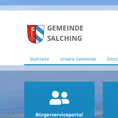
Skip
to
GEMEINDE
content
SALCHING
Startseite
Unsere Gemeinde
Einri
Bürgerserviceportal