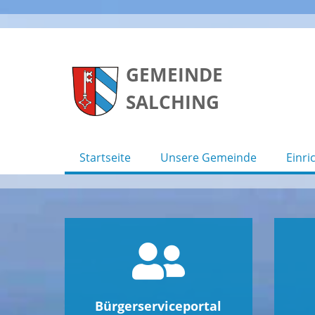
Skip
to
GEMEINDE
content
SALCHING
Startseite
Unsere Gemeinde
Einri
Bürgerserviceportal