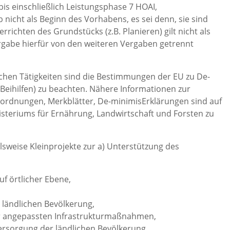
s einschließlich Leistungsphase 7 HOAI,
cht als Beginn des Vorhabens, es sei denn, sie sind
richten des Grundstücks (z.B. Planieren) gilt nicht als
rgabe hierfür von den weiteren Vergaben getrennt
ichen Tätigkeiten sind die Bestimmungen der EU zu De-
-Beihilfen) zu beachten. Nähere Informationen zur
rordnungen, Merkblätter, De-minimisErklärungen sind auf
isteriums für Ernährung, Landwirtschaft und Forsten zu
elsweise Kleinprojekte zur a) Unterstützung des
f örtlicher Ebene,
,
 ländlichen Bevölkerung,
r angepassten Infrastrukturmaßnahmen,
rsorgung der ländlichen Bevölkerung.