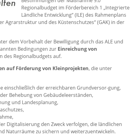
Bestimmungen der Maßnahme 9.0
Regionalbudget im Förderbereich 1 „Integrierte
Ländliche Entwicklung“ (ILE) des Rahmenplans
r Agrarstruktur und des Küstenschutzes“ (GAK) in der
er dem Vorbehalt der Bewilligung durch das ALE und
enannten Bedingungen zur
Einreichung
von
n des Regionalbudgets auf.
en auf Förderung von Kleinprojekten
, die unter
se einschließlich der erreichbaren Grundversor-gung,
d der Behebung von Gebäudeleerständen,
dnung und Landesplanung,
aschutzes,
nahme,
r Digitalisierung den Zweck verfolgen, die ländlichen
und Naturräume zu sichern und weiterzuentwickeln.