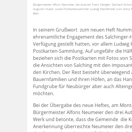
Bürgermeister Alfons Neumeier, die Autoren Franz Dengler, Gerhard Sch
Augustin Huber, sowie Postkartensammler Ludwig Hiendlmeier (von links) F
Bierl
In seinem Grußwort zum neuen Heft Nummer
ehrenamtliche Engagement des Salchinger-H
Verfügung gestellt hatten, vor allem Ludwig
Postkarten-Sammlung. Auf ungefähr die Häl
beziehen sich die Postkarten mit Fotos von
die Ansichten von Salching mit den imposa
den Kirchen. Der Rest besteht überwiegend 
Bauernfamilien und ihren Höfen, an das Han
Fundgrube für Neubürger aber auch Altein
möchten.
Bei der Übergabe des neue Heftes, am Monta
Bürgermeister Alfons Neumeier den drei A
Werk und betonte, dass die Gemeinde die 
Anerkennung überreichte Neumeier den drei