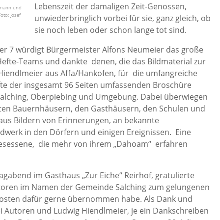
Lebenszeit der damaligen Zeit-Genossen,
ormann und
oto: Josef
unwiederbringlich vorbei für sie, ganz gleich, ob
sie noch leben oder schon lange tot sind.
 7 würdigt Bürgermeister Alfons Neumeier das große
efte-Teams und dankte denen, die das Bildmaterial zur
 Hiendlmeier aus Affa/Hankofen, für die umfangreiche
fte der insgesamt 96 Seiten umfassenden Broschüre
 Salching, Oberpiebing und Umgebung. Dabei überwiegen
nten Bauernhäusern, den Gasthäusern, den Schulen und
aus Bildern von Erinnerungen, an bekannte
dwerk in den Dörfern und einigen Ereignissen. Eine
gesessene, die mehr von ihrem „Dahoam“ erfahren
gabend im Gasthaus „Zur Eiche“ Reirhof, gratulierte
utoren im Namen der Gemeinde Salching zum gelungenen
Kosten dafür gerne übernommen habe. Als Dank und
 Autoren und Ludwig Hiendlmeier, je ein Dankschreiben