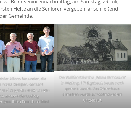
ks. Beim Seniorennachmittag, am Samstag, 29. Juli,
ersten Hefte an die Senioren vergeben, anschließend
n der Gemeinde.
Die Wallfahrtskirche „Maria Birnbaum“
ister Alfons Neumeier, die
in Matting, 1716 gebaut, heute noch
 Franz Dengler, Gerhard
gerne besucht. Das Wohnhaus
 und Augustin Huber, sowie
daneben wurde zu Wohnzwecken
kartensammler Ludwig
umgebaut.
 (von links) Foto: Josef Bierl