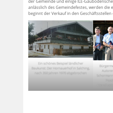
der Gemeinde und einige ILE-Gäubodenschec
anlässlich des Gemeindefestes, werden die 
beginnt der Verkauf in den Geschäftsstelle
Ein schönes Beispiel ländlicher
Bürgerme
Baukunst: Der Hornauerhof in Salching,
Autoren
nach 350 Jahren 1970 abgebrochen
Schormann
Post
Hiendlmeier