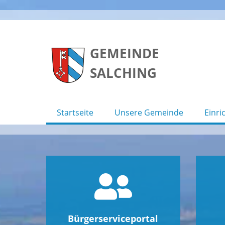
Skip
to
GEMEINDE
content
SALCHING
Startseite
Unsere Gemeinde
Einri
Bürgerserviceportal