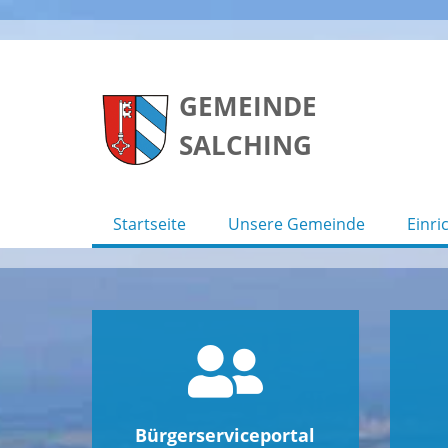
Skip
to
GEMEINDE
content
SALCHING
Startseite
Unsere Gemeinde
Einri
Bürgerserviceportal