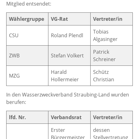
Mitglied entsendet:
Wählergruppe
VG-Rat
Vertreter/in
Tobias
CSU
Roland Plendl
Algasinger
Patrick
ZWB
Stefan Volkert
Schreiner
Harald
Schütz
MZG
Hollermeier
Christian
In den Wasserzweckverband Straubing-Land wurden
berufen:
lfd. Nr.
Verbandsrat
Vertreter/in
Erster
dessen
Bürgermeister
Stellvertretung