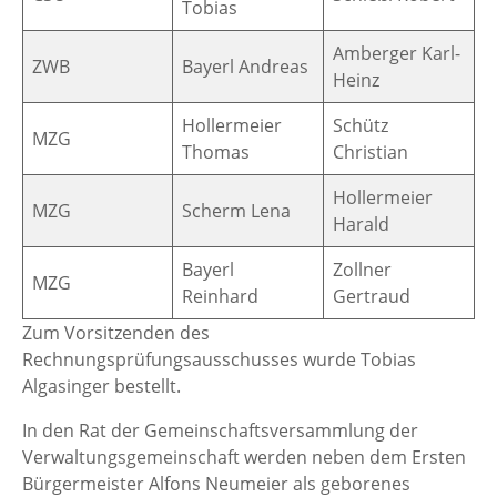
Tobias
Amberger Karl-
ZWB
Bayerl Andreas
Heinz
Hollermeier
Schütz
MZG
Thomas
Christian
Hollermeier
MZG
Scherm Lena
Harald
Bayerl
Zollner
MZG
Reinhard
Gertraud
Zum Vorsitzenden des
Rechnungsprüfungsausschusses wurde Tobias
Algasinger bestellt.
In den Rat der Gemeinschaftsversammlung der
Verwaltungsgemeinschaft werden neben dem Ersten
Bürgermeister Alfons Neumeier als geborenes