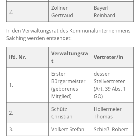
Zollner
Bayerl
2.
Gertraud
Reinhard
In den Verwaltungsrat des Kommunalunternehmens
Salching werden entsendet:
Verwaltungsra
lfd. Nr.
Vertreter/in
t
Erster
dessen
Bürgermeister
Stellvertreter
1.
(geborenes
(Art. 39 Abs. 1
Mitglied)
GO)
Schütz
Hollermeier
2.
Christian
Thomas
3.
Volkert Stefan
Schießl Robert