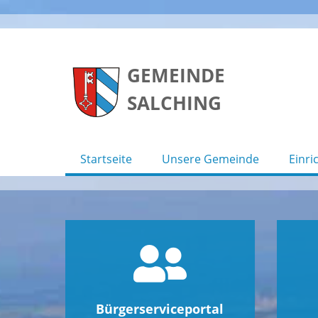
Skip
to
GEMEINDE
content
SALCHING
Startseite
Unsere Gemeinde
Einri
Bürgerserviceportal