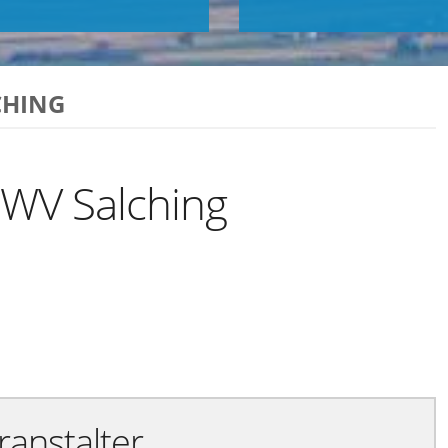
CHING
SWV Salching
Exportiere Ical
ranstalter