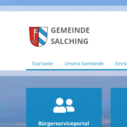
Skip
to
GEMEINDE
content
SALCHING
Startseite
Unsere Gemeinde
Einri
Bürgerserviceportal