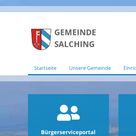
Skip
to
GEMEINDE
content
SALCHING
Startseite
Unsere Gemeinde
Einri
Bürgerserviceportal