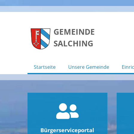
Skip
to
GEMEINDE
content
SALCHING
Startseite
Unsere Gemeinde
Einri
Bürgerserviceportal