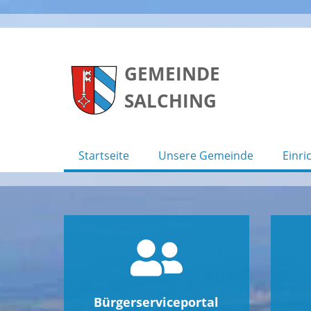
Skip
to
GEMEINDE
content
SALCHING
Startseite
Unsere Gemeinde
Einri
Bürgerserviceportal