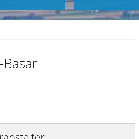
-Basar
Exportiere Ical
ranstalter