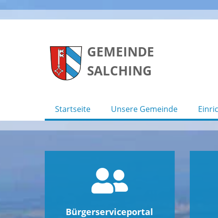
Skip
to
GEMEINDE
content
SALCHING
Startseite
Unsere Gemeinde
Einri
Bürgerserviceportal