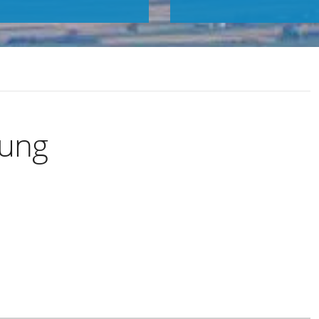
zung
Exportiere Ical