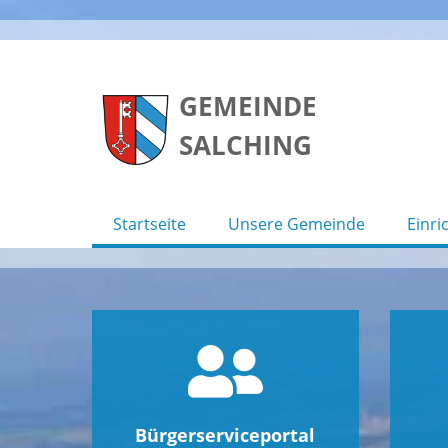
Skip
to
GEMEINDE
content
SALCHING
Startseite
Unsere Gemeinde
Einri
Bürgerserviceportal