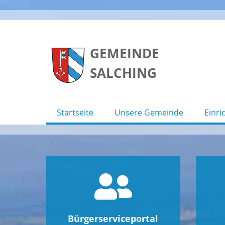
Skip
to
GEMEINDE
content
SALCHING
Startseite
Unsere Gemeinde
Einri
Bürgerserviceportal