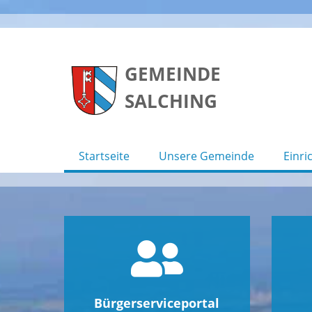
Skip
to
GEMEINDE
content
SALCHING
Startseite
Unsere Gemeinde
Einri
Bürgerserviceportal