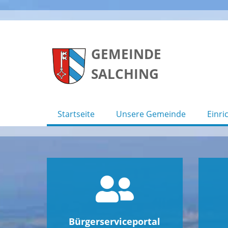
Skip
to
GEMEINDE
content
SALCHING
Startseite
Unsere Gemeinde
Einri
Bürgerserviceportal