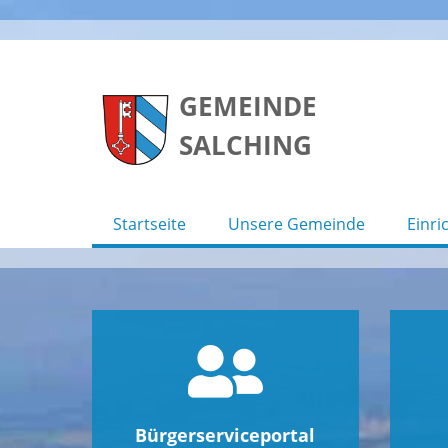
Skip
to
GEMEINDE
content
SALCHING
Startseite
Unsere Gemeinde
Einri
Bürgerserviceportal