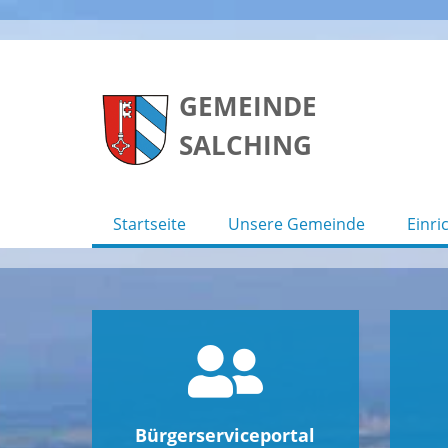
Skip
to
GEMEINDE
content
SALCHING
Startseite
Unsere Gemeinde
Einri
Bürgerserviceportal