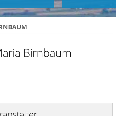
IRNBAUM
Maria Birnbaum
Exportiere Ical
ranstalter