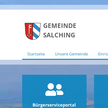
Skip
to
GEMEINDE
content
SALCHING
Startseite
Unsere Gemeinde
Einri
Bürgerserviceportal