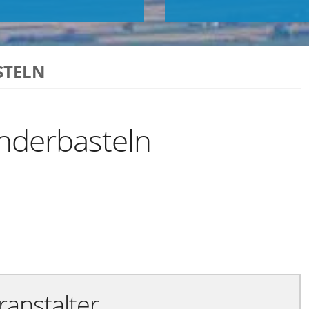
STELN
inderbasteln
Exportiere Ical
ranstalter