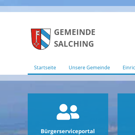
Skip
to
GEMEINDE
content
SALCHING
Startseite
Unsere Gemeinde
Einri
Bürgerserviceportal