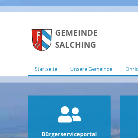
Skip
to
GEMEINDE
content
SALCHING
Startseite
Unsere Gemeinde
Einri
Bürgerserviceportal