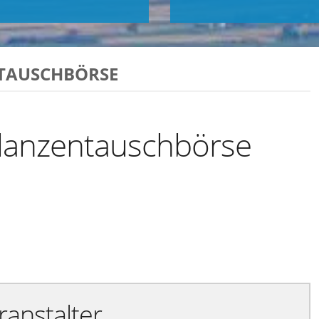
NTAUSCHBÖRSE
flanzentauschbörse
Exportiere Ical
ranstalter