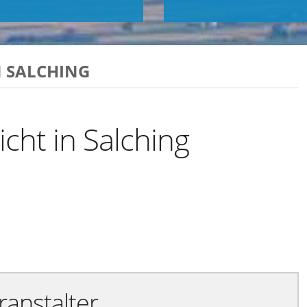
N SALCHING
icht in Salching
Exportiere Ical
ranstalter