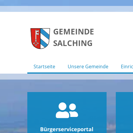
Skip
to
GEMEINDE
content
SALCHING
Startseite
Unsere Gemeinde
Einri
Bürgerserviceportal