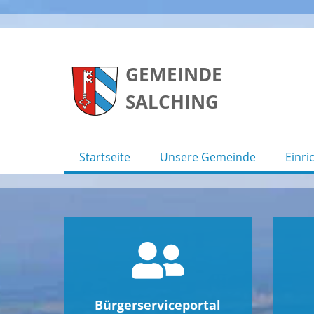
Skip
to
GEMEINDE
content
SALCHING
Startseite
Unsere Gemeinde
Einri
Bürgerserviceportal