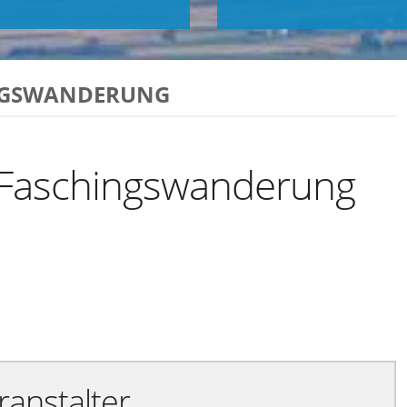
INGSWANDERUNG
 Faschingswanderung
Exportiere Ical
ranstalter