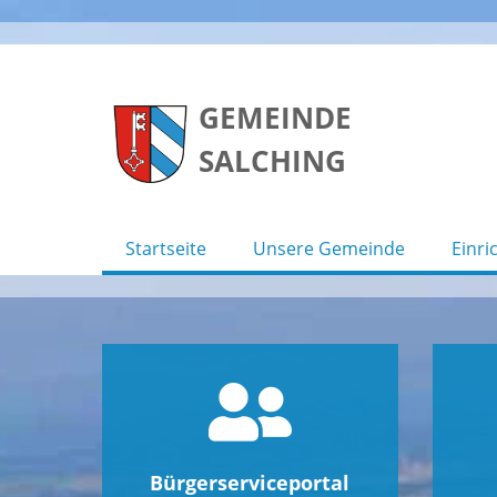
Skip
to
GEMEINDE
content
SALCHING
Startseite
Unsere Gemeinde
Einri
Bürgerserviceportal