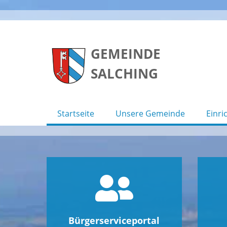
Skip
to
GEMEINDE
content
SALCHING
Startseite
Unsere Gemeinde
Einri
Bürgerserviceportal