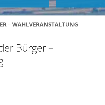
ER – WAHLVERANSTALTUNG
er Bürger –
g
Exportiere Ical