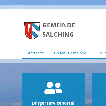
Skip
to
GEMEINDE
content
SALCHING
Startseite
Unsere Gemeinde
Einri
Bürgerserviceportal