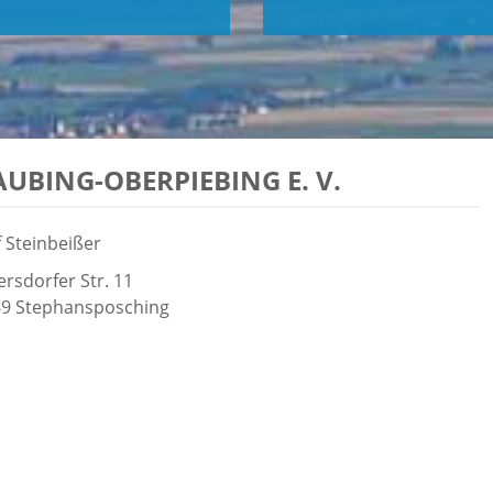
AUBING-OBERPIEBING E. V.
f Steinbeißer
ersdorfer Str. 11
69
Stephansposching