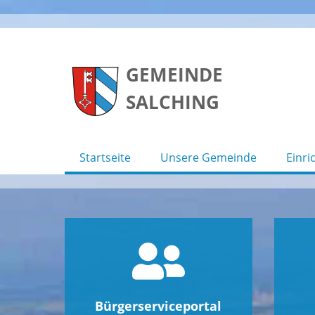
Skip
to
GEMEINDE
content
SALCHING
Startseite
Unsere Gemeinde
Einri
Bürgerserviceportal