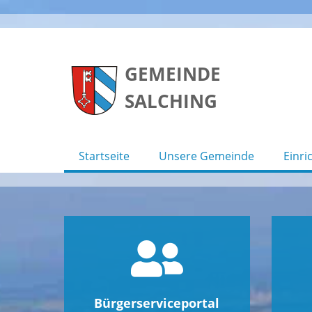
Skip
to
GEMEINDE
content
SALCHING
Startseite
Unsere Gemeinde
Einri
Bürgerserviceportal