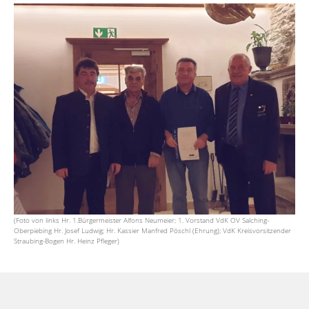
(Foto von links Hr. 1.Bürgermeister Alfons Neumeier; 1. Vorstand VdK OV Salching-
Oberpiebing Hr. Josef Ludwig; Hr. Kassier Manfred Pöschl (Ehrung); VdK Kreisvorsitzender
Straubing-Bogen Hr. Heinz Pfleger)