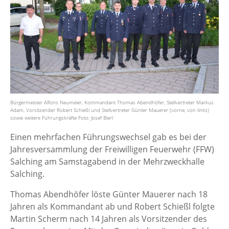
Bürgermeister Alfons Neumeier, Kommandant Thomas Abendhöfer, Stellvertreter Markus
Adam, Vorsitzender Robert Schießl und Stellvertreter Günter Mauerer (vorne, von links)
sowie weitere Führungskräfte Foto: Josef Bierl
Einen mehrfachen Führungswechsel gab es bei der
Jahresversammlung der Freiwilligen Feuerwehr (FFW)
Salching am Samstagabend in der Mehrzweckhalle
Salching.
Thomas Abendhöfer löste Günter Mauerer nach 18
Jahren als Kommandant ab und Robert Schießl folgte
Martin Scherm nach 14 Jahren als Vorsitzender des