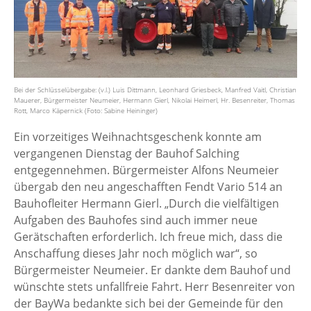
Bei der Schlüsselübergabe: (v.l.) Luis Dittmann, Leonhard Griesbeck, Manfred Vaitl, Christian
Mauerer, Bürgermeister Neumeier, Hermann Gierl, Nikolai Heimerl, Hr. Besenreiter, Thomas
Rott, Marco Käpernick (Foto: Sabine Heininger)
Ein vorzeitiges Weihnachtsgeschenk konnte am
vergangenen Dienstag der Bauhof Salching
entgegennehmen. Bürgermeister Alfons Neumeier
übergab den neu angeschafften Fendt Vario 514 an
Bauhofleiter Hermann Gierl. „Durch die vielfältigen
Aufgaben des Bauhofes sind auch immer neue
Gerätschaften erforderlich. Ich freue mich, dass die
Anschaffung dieses Jahr noch möglich war“, so
Bürgermeister Neumeier. Er dankte dem Bauhof und
wünschte stets unfallfreie Fahrt. Herr Besenreiter von
der BayWa bedankte sich bei der Gemeinde für den