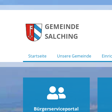
Skip
to
GEMEINDE
content
SALCHING
Startseite
Unsere Gemeinde
Einri
Bürgerserviceportal