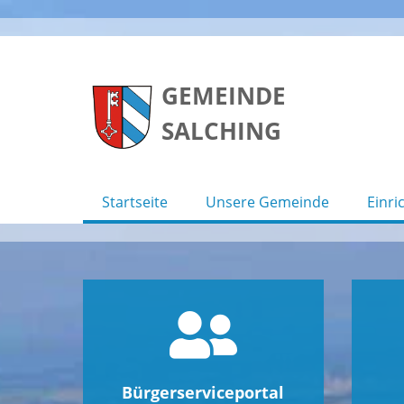
Skip
to
GEMEINDE
content
SALCHING
Startseite
Unsere Gemeinde
Einri
Bürgerserviceportal