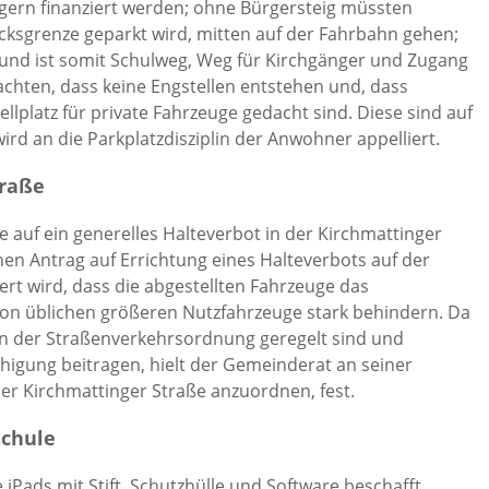
gern finanziert werden; ohne Bürgersteig müssten
ksgrenze geparkt wird, mitten auf der Fahrbahn gehen;
 und ist somit Schulweg, Weg für Kirchgänger und Zugang
chten, dass keine Engstellen entstehen und, dass
ellplatz für private Fahrzeuge gedacht sind. Diese sind auf
rd an die Parkplatzdisziplin der Anwohner appelliert.
traße
e auf ein generelles Halteverbot in der Kirchmattinger
en Antrag auf Errichtung eines Halteverbots auf der
rt wird, dass die abgestellten Fahrzeuge das
on üblichen größeren Nutzfahrzeuge stark behindern. Da
n der Straßenverkehrsordnung geregelt sind und
gung beitragen, hielt der Gemeinderat an seiner
der Kirchmattinger Straße anzuordnen, fest.
schule
 iPads mit Stift, Schutzhülle und Software beschafft