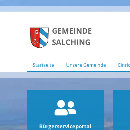
Skip
to
GEMEINDE
content
SALCHING
Startseite
Unsere Gemeinde
Einri
Bürgerserviceportal