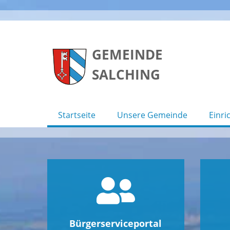
Skip
to
GEMEINDE
content
SALCHING
Startseite
Unsere Gemeinde
Einri
Bürgerserviceportal