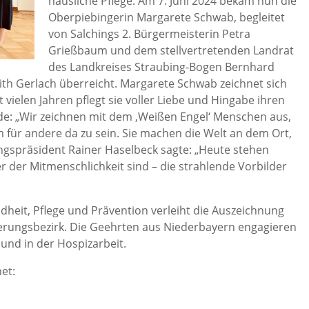
häusliche Pflege. Am 7. Juni 2024 bekam nun die
Oberpiebingerin Margarete Schwab, begleitet
von Salchings 2. Bürgermeisterin Petra
Grießbaum und dem stellvertretenden Landrat
des Landkreises Straubing-Bogen Bernhard
ith Gerlach überreicht. Margarete Schwab zeichnet sich
 vielen Jahren pflegt sie voller Liebe und Hingabe ihren
ede: „Wir zeichnen mit dem ‚Weißen Engel‘ Menschen aus,
m für andere da zu sein. Sie machen die Welt an dem Ort,
ungspräsident Rainer Haselbeck sagte: „Heute stehen
r der Mitmenschlichkeit sind – die strahlende Vorbilder
heit, Pflege und Prävention verleiht die Auszeichnung
gierungsbezirk. Die Geehrten aus Niederbayern engagieren
und in der Hospizarbeit.
et: