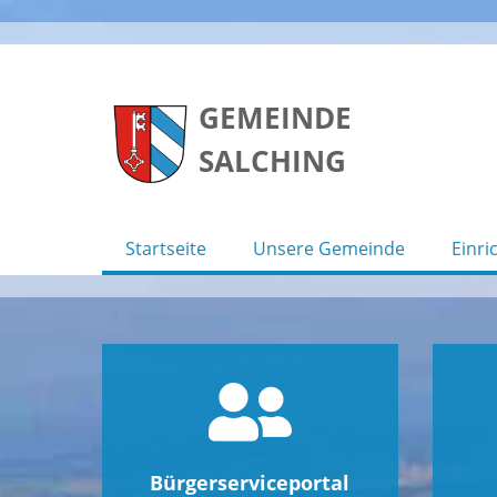
Skip
to
GEMEINDE
content
SALCHING
Startseite
Unsere Gemeinde
Einri
Bürgerserviceportal