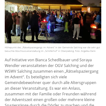
Höhepunkt des „Rätselspaziergangs im Advent“ in der Gemeinde Salching war die sehr gut
besuchte Abschlussveranstaltung im „Schöferhof“ in Oberpiebing. Foto: Angelika Denk
Auf Initiative von Bianca Schedlbauer und Soraya
Wendler veranstalteten der OGV Salching und der
WSWV Salching zusammen einen „Rätselspaziergang
im Advent“. Es beteiligten sich viele
Gemeindebewohner quer durch alle Altersgruppen
an dieser Veranstaltung. Es war ein Anlass,
zusammen mit der Familie oder Freunden während
der Adventszeit einen großen oder mehrere kleine
Spaziergänge durch die Dörfer zu machen und die