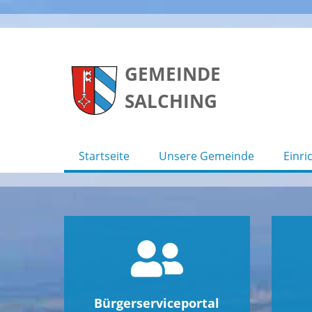
Skip
to
GEMEINDE
content
SALCHING
Startseite
Unsere Gemeinde
Einri
Bürgerserviceportal