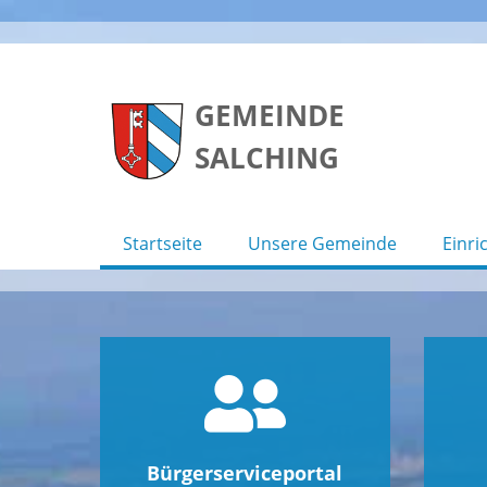
Skip
to
GEMEINDE
content
SALCHING
Startseite
Unsere Gemeinde
Einri
Bürgerserviceportal