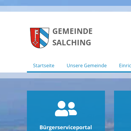
Skip
to
GEMEINDE
content
SALCHING
Startseite
Unsere Gemeinde
Einri
Bürgerserviceportal