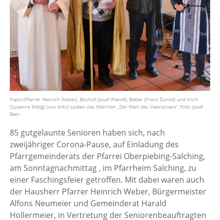
Papst (Pfarrer Heinrich Weber), Bischof (Josef Wiendl), Bettler (Franz Dünstl) und Koch
(Susanne Mittig) (von links) spielen das Märchen „Der Wert des Vaterunsers“. Foto: Josef
Bierl
85 gutgelaunte Senioren haben sich, nach
zweijähriger Corona-Pause, auf Einladung des
Pfarrgemeinderats der Pfarrei Oberpiebing-Salching,
am Sonntagnachmittag , im Pfarrheim Salching, zu
einer Faschingsfeier getroffen. Mit dabei waren auch
der Hausherr Pfarrer Heinrich Weber, Bürgermeister
Alfons Neumeier und Gemeinderat Harald
Hollermeier, in Vertretung der Seniorenbeauftragten