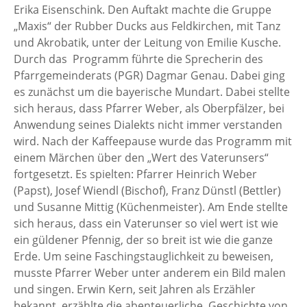
Erika Eisenschink. Den Auftakt machte die Gruppe
„Maxis“ der Rubber Ducks aus Feldkirchen, mit Tanz
und Akrobatik, unter der Leitung von Emilie Kusche.
Durch das Programm führte die Sprecherin des
Pfarrgemeinderats (PGR) Dagmar Genau. Dabei ging
es zunächst um die bayerische Mundart. Dabei stellte
sich heraus, dass Pfarrer Weber, als Oberpfälzer, bei
Anwendung seines Dialekts nicht immer verstanden
wird. Nach der Kaffeepause wurde das Programm mit
einem Märchen über den „Wert des Vaterunsers“
fortgesetzt. Es spielten: Pfarrer Heinrich Weber
(Papst), Josef Wiendl (Bischof), Franz Dünstl (Bettler)
und Susanne Mittig (Küchenmeister). Am Ende stellte
sich heraus, dass ein Vaterunser so viel wert ist wie
ein güldener Pfennig, der so breit ist wie die ganze
Erde. Um seine Faschingstauglichkeit zu beweisen,
musste Pfarrer Weber unter anderem ein Bild malen
und singen. Erwin Kern, seit Jahren als Erzähler
bekannt, erzählte die abenteuerliche Geschichte von