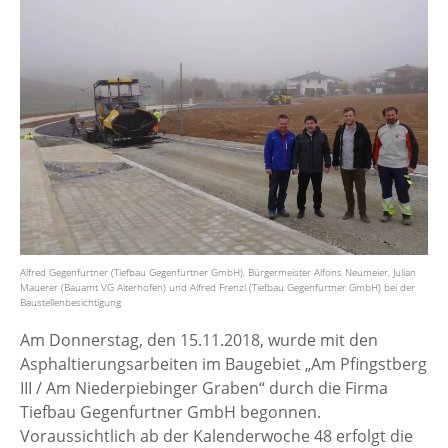
Alfred Gegenfurtner (Tiefbau Gegenfurtner GmbH), Bürgermeister Alfons Neumeier, Julian
Mauerer (Bauamt VG Aiterhofen) und Alfred Frenzl (Tiefbau Gegenfurtner GmbH) bei der
Baustellenbesichtigung
Am Donnerstag, den 15.11.2018, wurde mit den
Asphaltierungsarbeiten im Baugebiet „Am Pfingstberg
III / Am Niederpiebinger Graben“ durch die Firma
Tiefbau Gegenfurtner GmbH begonnen.
Voraussichtlich ab der Kalenderwoche 48 erfolgt die