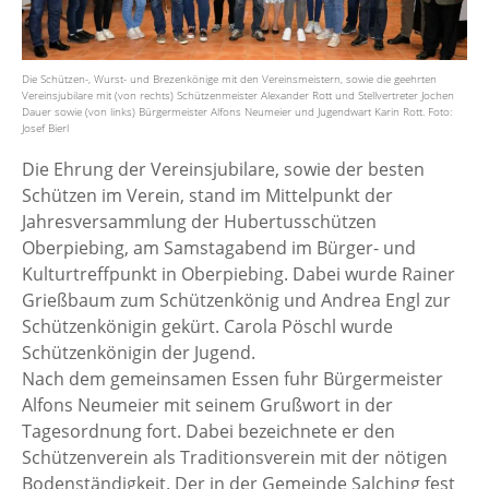
Die Schützen-, Wurst- und Brezenkönige mit den Vereinsmeistern, sowie die geehrten
Vereinsjubilare mit (von rechts) Schützenmeister Alexander Rott und Stellvertreter Jochen
Dauer sowie (von links) Bürgermeister Alfons Neumeier und Jugendwart Karin Rott. Foto:
Josef Bierl
Die Ehrung der Vereinsjubilare, sowie der besten
Schützen im Verein, stand im Mittelpunkt der
Jahresversammlung der Hubertusschützen
Oberpiebing, am Samstagabend im Bürger- und
Kulturtreffpunkt in Oberpiebing. Dabei wurde Rainer
Grießbaum zum Schützenkönig und Andrea Engl zur
Schützenkönigin gekürt. Carola Pöschl wurde
Schützenkönigin der Jugend.
Nach dem gemeinsamen Essen fuhr Bürgermeister
Alfons Neumeier mit seinem Grußwort in der
Tagesordnung fort. Dabei bezeichnete er den
Schützenverein als Traditionsverein mit der nötigen
Bodenständigkeit. Der in der Gemeinde Salching fest