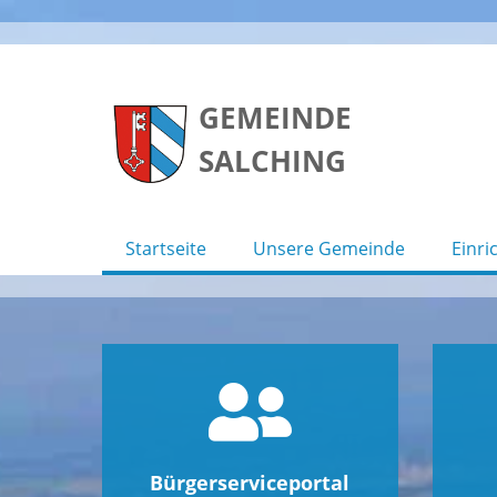
Skip
to
GEMEINDE
content
SALCHING
Startseite
Unsere Gemeinde
Einri
Bürgerserviceportal