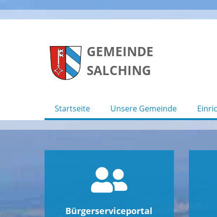
Skip
to
GEMEINDE
content
SALCHING
Startseite
Unsere Gemeinde
Einri
Bürgerserviceportal