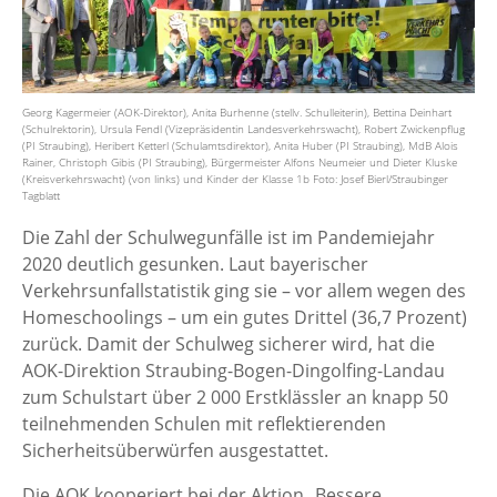
Georg Kagermeier (AOK-Direktor), Anita Burhenne (stellv. Schulleiterin), Bettina Deinhart
(Schulrektorin), Ursula Fendl (Vizepräsidentin Landesverkehrswacht), Robert Zwickenpflug
(PI Straubing), Heribert Ketterl (Schulamtsdirektor), Anita Huber (PI Straubing), MdB Alois
Rainer, Christoph Gibis (PI Straubing), Bürgermeister Alfons Neumeier und Dieter Kluske
(Kreisverkehrswacht) (von links) und Kinder der Klasse 1b Foto: Josef Bierl/Straubinger
Tagblatt
Die Zahl der Schulwegunfälle ist im Pandemiejahr
2020 deutlich gesunken. Laut bayerischer
Verkehrsunfallstatistik ging sie – vor allem wegen des
Homeschoolings – um ein gutes Drittel (36,7 Prozent)
zurück. Damit der Schulweg sicherer wird, hat die
AOK-Direktion Straubing-Bogen-Dingolfing-Landau
zum Schulstart über 2 000 Erstklässler an knapp 50
teilnehmenden Schulen mit reflektierenden
Sicherheitsüberwürfen ausgestattet.
Die AOK kooperiert bei der Aktion „Bessere