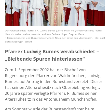
Der verabschiedete Pfarrer i. R. Ludwig Bumes (vorne Mitte) mit (hinten von links) Pfarrer
Heinrich Weber, stellvertretende Landrätin Barbara Unger, Dagmar Genau
(Pfarrgemeinderat) und Bürgermeister Alfons Neumeier, sowie den Ministranten. Foto: Josef
Bierl/Straubinger Tagblatt
Pfarrer Ludwig Bumes verabschiedet –
„Bleibende Spuren hinterlassen“
Zum 1. September 2002 hat der Bischof von
Regensburg den Pfarrer von Waldmünchen, Ludwig
Bumes, auf Antrag in den Ruhestand versetzt. Dieser
hat seinen Altersruhesitz nach Oberpiebing verlegt.
20 Jahre später verlegte Pfarrer i. R. Bumes seinen
Altersruhesitz in das Antoniusheim Münchshöfen.
Am Sonntag wurde der Ruhestandspfarrer beim